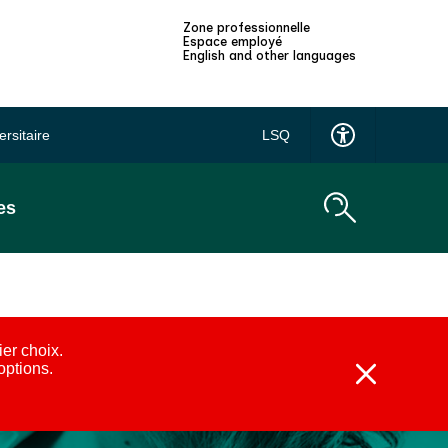
Zone professionnelle
Espace employé
English and other languages
ersitaire
LSQ
es
ier choix.
 options.
Fermer
l'alerte
:
Alternatives