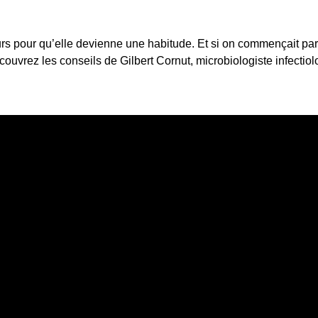
urs pour qu’elle devienne une habitude. Et si on commençait pa
 Découvrez les conseils de Gilbert Cornut, microbiologiste infec
e
r