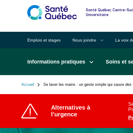
Informations pour les familles et les
Santé Québec Centre-Sud
proches
Universitaire
Lexique des mots clairs en santé
Emplois et stages
Nous joindre
La voix d
Santé au quotidien
Informations pratiques
Soins et s
Signalement à la DPJ
Accueil
Se laver les mains : un geste simple qui sauve des 
Fil
d'Ariane
Se
Alternatives à
Po
l'urgence
Po