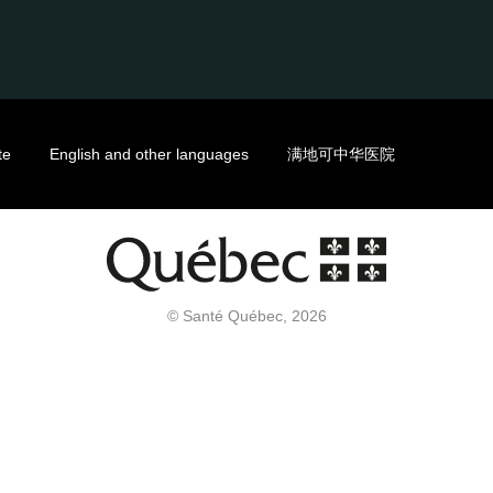
te
English and other languages
满地可中华医院
© Santé Québec, 2026