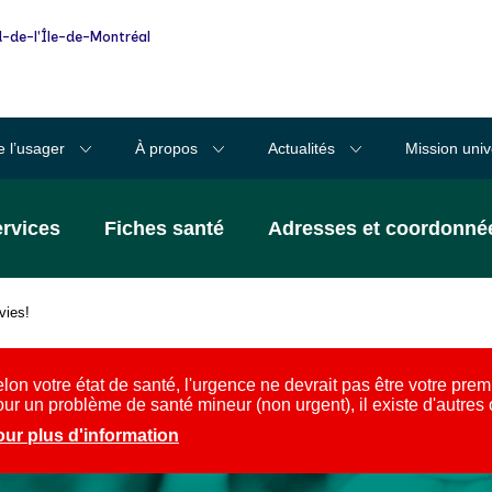
-de-l'Île-de-Montréal
e l’usager
À propos
Actualités
Mission univ
ervices
Fiches santé
Adresses et coordonné
vies!
lon votre état de santé, l'urgence ne devrait pas être votre prem
ur un problème de santé mineur (non urgent), il existe d'autres
ur plus d'information