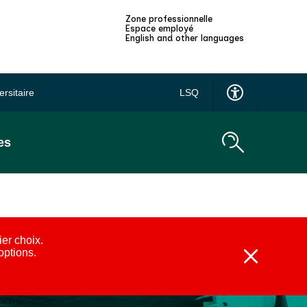
Zone professionnelle
Espace employé
English and other languages
ersitaire
LSQ
es
ier choix.
 options.
Fermer
l'alerte
:
Alternatives