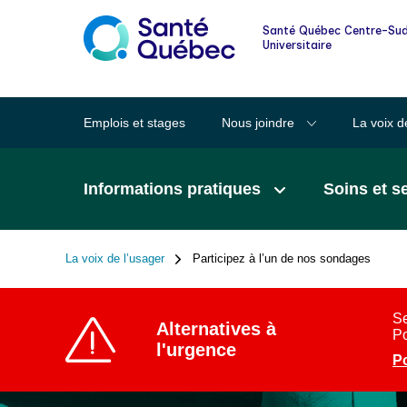
Informations pour les familles et les
Santé Québec Centre-Sud
proches
Universitaire
Lexique des mots clairs en santé
Emplois et stages
Nous joindre
La voix d
Santé au quotidien
Informations pratiques
Soins et s
Signalement à la DPJ
La voix de l’usager
Participez à l’un de nos sondages
Fil
d'Ariane
Se
Alternatives à
Po
l'urgence
Po