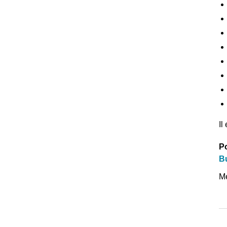
Il
Po
Bu
Me