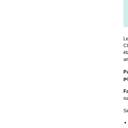
Le
CI
ét
am
Pa
po
Fa
su
Se
Recherche