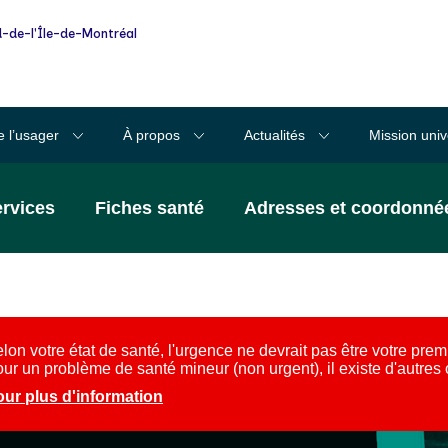
-de-l'Île-de-Montréal
e l’usager
À propos
Actualités
Mission univ
ervices
Fiches santé
Adresses et coordonné
lon votre état de santé, l'urgence ne devrait pas être votre prem
ur un problème de santé mineur (non urgent), il existe d'autres
ur plus d'information