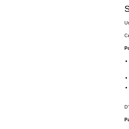
S
Un
Ce
Po
D
Pa