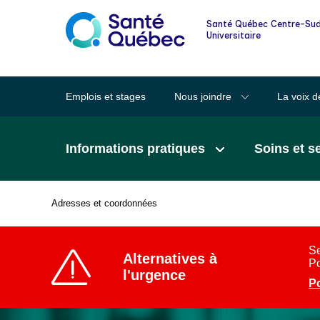
Informations pour les familles et les
Santé Québec Centre-Sud
proches
Universitaire
Lexique des mots clairs en santé
Emplois et stages
Nous joindre
La voix d
Santé au quotidien
Informations pratiques
Soins et s
Signalement à la DPJ
Adresses et coordonnées
Fil
d'Ariane
Se
Alternatives à
Po
l'urgence
Po