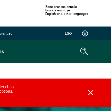
Zone professionnelle
Espace employé
English and other languages
ersitaire
LSQ
es
ier choix.
 options.
Fermer
l'alerte
:
Alternatives