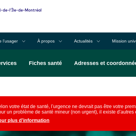
-de-l'Île-de-Montréal
e l’usager
À propos
Actualités
Mission univ
ervices
Fiches santé
Adresses et coordonné
lon votre état de santé, l'urgence ne devrait pas être votre prem
ur un problème de santé mineur (non urgent), il existe d'autres
ur plus d'information