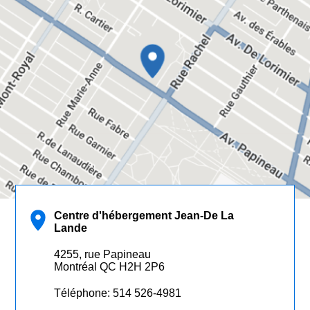
Centre d'hébergement Jean-De La
Lande
Centre d'hébergement
4255, rue Papineau
Jean-De La Lande
Montréal QC H2H 2P6
Téléphone: 514 526-4981