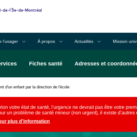
-de-l'Île-de-Montréal
e l’usager
À propos
Actualités
Mission univ
ervices
Fiches santé
Adresses et coordonné
t d'un enfant par la direction de l'école
lon votre état de santé, l'urgence ne devrait pas être votre prem
ur un problème de santé mineur (non urgent), il existe d'autres
ur plus d'information