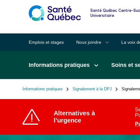
Informations pour les familles et les
Santé Québec Centre-Sud
proches
Universitaire
Lexique des mots clairs en santé
Emplois et stages
Nous joindre
La voix d
Santé au quotidien
Informations pratiques
Soins et s
Signalement à la DPJ
Informations pratiques
Signalement à la DPJ
Signalemen
Fil
d'Ariane
Se
Alternatives à
Po
l'urgence
Po