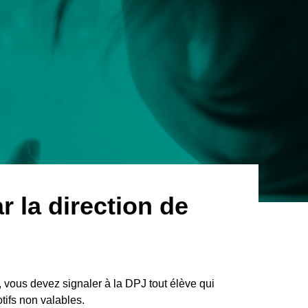
à
l'urgence
 la direction de
e, vous devez signaler à la DPJ tout élève qui
tifs non valables.