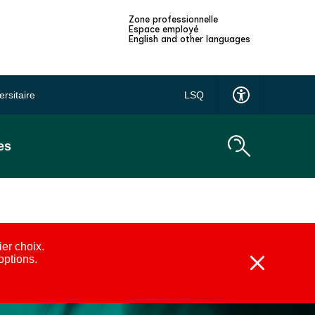
Zone professionnelle
Espace employé
English and other languages
ersitaire
LSQ
es
ier choix.
 options.
Fermer
l'alerte
:
Alternatives