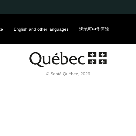
te
English and other languages
满地可中华医院
© Santé Québec, 2026