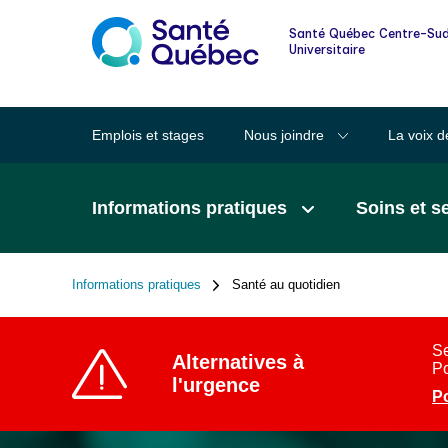
Informations pour les familles et les
Santé Québec Centre-Sud
proches
Universitaire
Lexique des mots clairs en santé
Emplois et stages
Nous joindre
La voix d
Santé au quotidien
Informations pratiques
Soins et s
Signalement à la DPJ
Informations pratiques
Santé au quotidien
Fil
d'Ariane
Se
Alternatives à
Po
l'urgence
Po