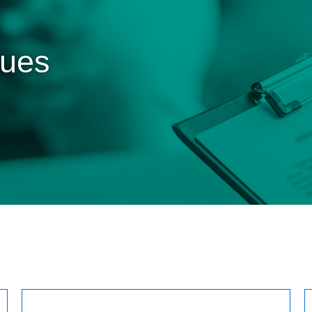
ques
r