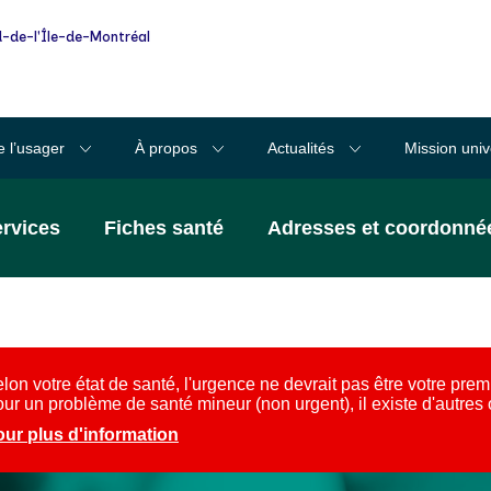
-de-l'Île-de-Montréal
e l’usager
À propos
Actualités
Mission univ
ervices
Fiches santé
Adresses et coordonné
lon votre état de santé, l'urgence ne devrait pas être votre prem
ur un problème de santé mineur (non urgent), il existe d'autres
ur plus d'information