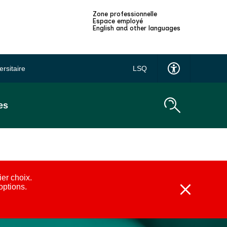
Zone professionnelle
Espace employé
English and other languages
ersitaire
LSQ
es
ier choix.
 options.
Fermer
l'alerte
:
Alternatives