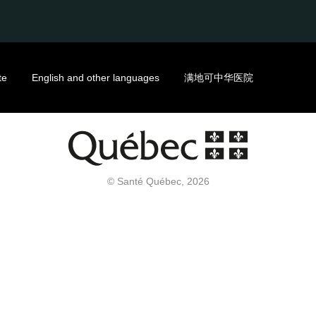
te
English and other languages
满地可中华医院
© Santé Québec, 2026