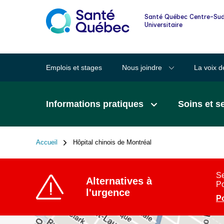
Informations pour les familles et les
Santé Québec Centre-Sud
proches
Universitaire
Lexique des mots clairs en santé
Emplois et stages
Nous joindre
La voix d
Santé au quotidien
Informations pratiques
Soins et s
Signalement à la DPJ
Accueil
Hôpital chinois de Montréal
Fil
d'Ariane
Se
Alternatives à
Po
l'urgence
Po