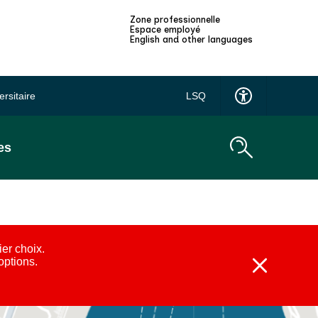
Zone professionnelle
Espace employé
English and other languages
ersitaire
LSQ
es
ier choix.
 options.
Fermer
l'alerte
:
Alternatives