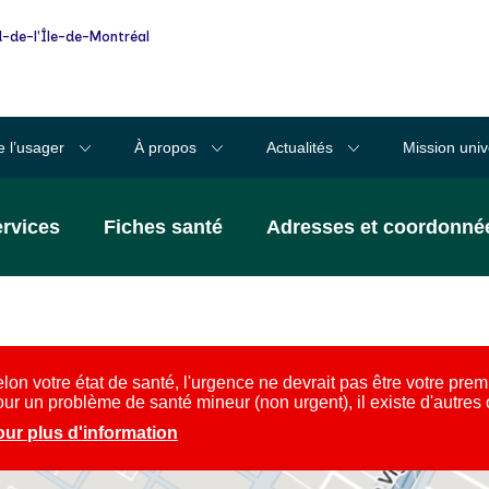
-de-l'Île-de-Montréal
e l’usager
À propos
Actualités
Mission univ
ervices
Fiches santé
Adresses et coordonné
lon votre état de santé, l'urgence ne devrait pas être votre prem
ur un problème de santé mineur (non urgent), il existe d'autres
ur plus d'information