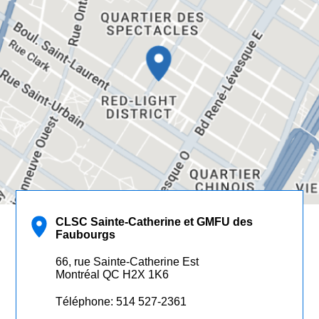
CLSC Sainte-Catherine et GMFU des
Faubourgs
CLSC Sainte-Catherine
66, rue Sainte-Catherine Est
et GMFU des
Montréal QC H2X 1K6
Faubourgs
Téléphone: 514 527-2361