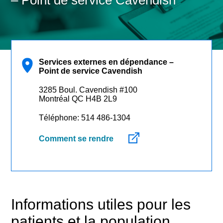
– Point de service Cavendish
Services externes en dépendance –
Point de service Cavendish
Services externes en
3285 Boul. Cavendish #100
dépendance – Point de
Montréal QC H4B 2L9
service Cavendish
Téléphone: 514 486-1304
Comment se rendre
Informations utiles pour les
patients et la population