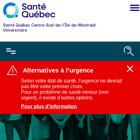
Santé Québec Centre-Sud-de-l'Île-de-Montréal
Universitaire
Alternatives à l'urgence
Ferm
l'aler
Selon votre état de santé, l'urgence ne devrait
:
pas être votre premier choix.
Alter
Pour un problème de santé mineur (non
à
urgent), il existe d'autres options.
l'urg
Pour plus d'information