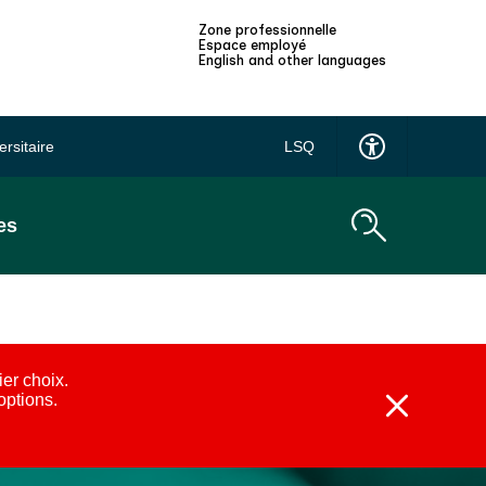
Zone professionnelle
Espace employé
English and other languages
ersitaire
LSQ
es
ier choix.
 options.
Fermer
l'alerte
:
Alternatives