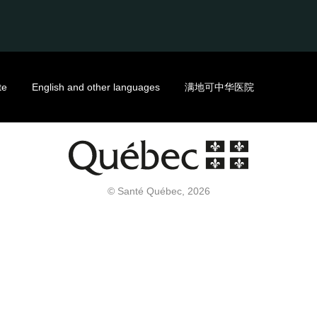
te
English and other languages
满地可中华医院
© Santé Québec, 2026