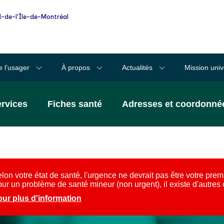
-de-l'Île-de-Montréal
e l’usager
À propos
Actualités
Mission univ
ervices
Fiches santé
Adresses et coordonné
lon votre état de santé, l'urgence ne devrait pas être votre prem
ur un problème de santé mineur (non urgent), il existe d'autres
ur plus d'information