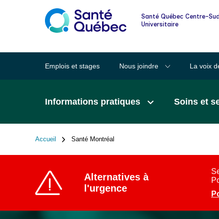
Informations pour les familles et les
Santé Québec Centre-Sud
proches
Universitaire
Lexique des mots clairs en santé
Emplois et stages
Nous joindre
La voix d
Santé au quotidien
Informations pratiques
Soins et s
Signalement à la DPJ
Accueil
Santé Montréal
Fil
d'Ariane
Se
Alternatives à
Po
l'urgence
Po