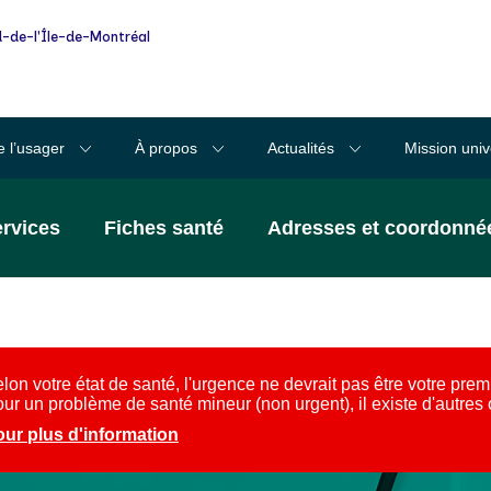
-de-l'Île-de-Montréal
e l’usager
À propos
Actualités
Mission univ
ervices
Fiches santé
Adresses et coordonné
lon votre état de santé, l'urgence ne devrait pas être votre prem
ur un problème de santé mineur (non urgent), il existe d'autres
ur plus d'information