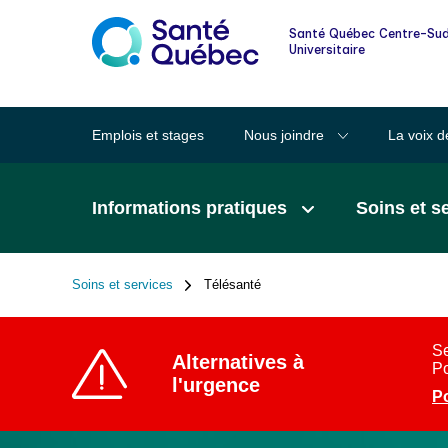
Informations pour les familles et les
Santé Québec Centre-Sud
proches
Universitaire
Lexique des mots clairs en santé
Emplois et stages
Nous joindre
La voix d
Santé au quotidien
Informations pratiques
Soins et s
Signalement à la DPJ
Soins et services
Télésanté
Fil
d'Ariane
Se
Alternatives à
Po
l'urgence
Po