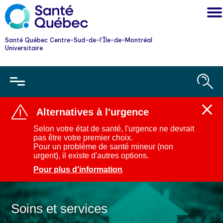
Santé Québec Centre-Sud-de-l'Île-de-Montréal
Universitaire
Alternatives à l'urgence
Ferm
l'aler
Selon votre état de santé, l'urgence ne devrait
:
pas être votre premier choix.
Alter
Pour un problème de santé mineur (non
à
urgent), il existe d'autres options.
l'urg
Pour plus d'information
Soins et services