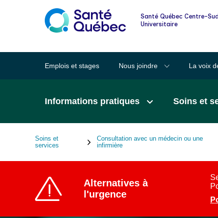
Informations pour les familles et les
Santé Québec Centre-Sud
proches
Universitaire
Lexique des mots clairs en santé
Emplois et stages
Nous joindre
La voix d
Santé au quotidien
Informations pratiques
Soins et s
Signalement à la DPJ
Soins et
Consultation avec un médecin ou une
Fil
services
infirmière
d'Ariane
Se
Alternatives à
Po
l'urgence
Po