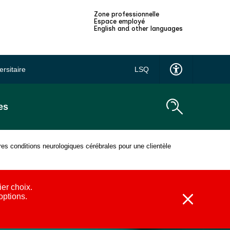
Zone professionnelle
Espace employé
English and other languages
ersitaire
LSQ
es
es conditions neurologiques cérébrales pour une clientèle
ier choix.
 options.
Fermer
l'alerte
: