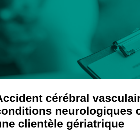
Accident cérébral vasculair
conditions neurologiques 
une clientèle gériatrique