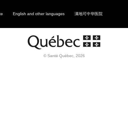
te
English and other languages
满地可中华医院
© Santé Québec, 2026