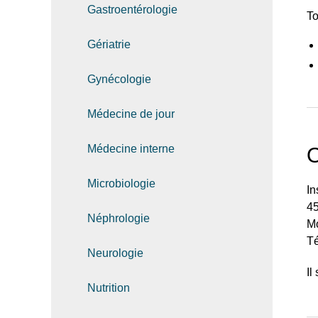
Gastroentérologie
To
Gériatrie
Gynécologie
Médecine de jour
Médecine interne
O
Microbiologie
In
4
Néphrologie
M
Té
Neurologie
Il
Nutrition