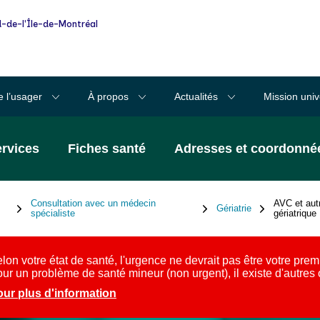
-de-l'Île-de-Montréal
e l’usager
À propos
Actualités
Mission univ
ervices
Fiches santé
Adresses et coordonné
Consultation avec un médecin
AVC et autr
Gériatrie
spécialiste
gériatrique
lon votre état de santé, l'urgence ne devrait pas être votre prem
ur un problème de santé mineur (non urgent), il existe d'autres
ur plus d'information