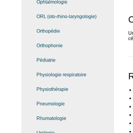
Ophtalmologie
ORL (oto-rhino-laryngologie)
C
Orthopédie
Un
cé
Orthophonie
Pédiatrie
R
Physiologie respiratoire
Physiothérapie
Pneumologie
Rhumatologie
Urologie