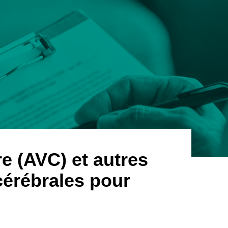
Alternatives
à
l'urgence
e (AVC) et autres
cérébrales pour