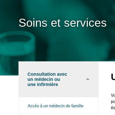
Soins et services
Consultation avec
un médecin ou
une infirmière
Vo
po
Accès à un médecin de famille
éq