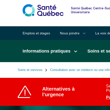
Informations pour les familles et les
Santé Québec Centre-Sud
proches
Universitaire
Lexique des mots clairs en santé
Emplois et stages
Nous joindre
La voix d
Santé au quotidien
Informations pratiques
Soins et s
Signalement à la DPJ
Soins et services
Consultation avec un médecin ou une infi
Fil
d'Ariane
Se
Alternatives à
Po
l'urgence
Po