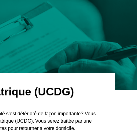
à
l'urgence
atrique (UCDG)
té s’est détérioré de façon importante? Vous
atrique (UCDG). Vous serez traitée par une
és pour retourner à votre domicile.