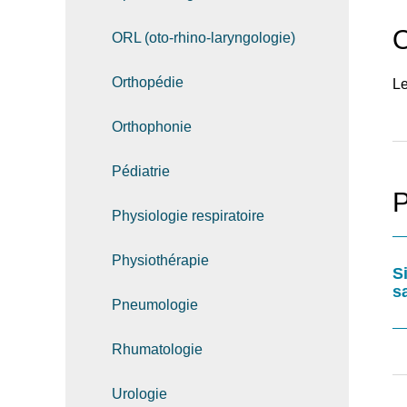
O
ORL (oto-rhino-laryngologie)
Orthopédie
Le
Orthophonie
Pédiatrie
P
Physiologie respiratoire
Physiothérapie
S
s
Pneumologie
Rhumatologie
Urologie