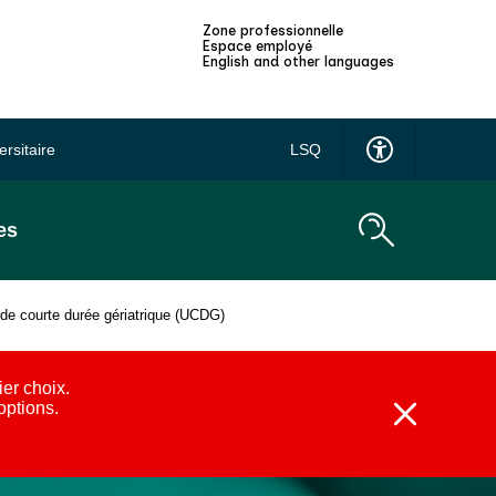
Zone professionnelle
Espace employé
English and other languages
ersitaire
LSQ
es
 de courte durée gériatrique (UCDG)
ier choix.
 options.
Fermer
l'alerte
:
Alternatives