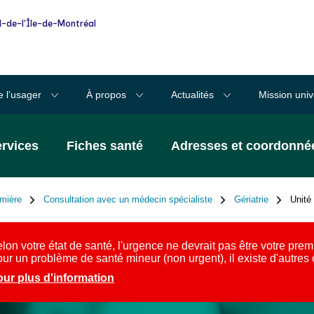
-de-l'Île-de-Montréal
e l’usager
À propos
Actualités
Mission univ
ervices
Fiches santé
Adresses et coordonné
rmière
Consultation avec un médecin spécialiste
Gériatrie
Unité
lon votre état de santé, l'urgence ne devrait pas être votre prem
ur un problème de santé mineur (non urgent), il existe d'autres
ur plus d'information